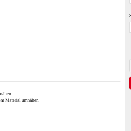
mnähen
tem Material umnähen